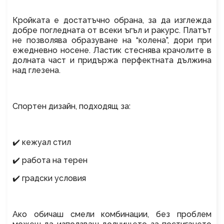
Кройката е достатъчно обрана, за да изглежда
добре погледната от всеки ъгъл и ракурс. Платът
не позволява образуване на “колена”, дори при
ежедневно носене. Ластик стеснява крачолите в
долната част и придържа перфектната дължина
над глезена.
Спортен дизайн, подходящ за:
✔️ кежуал стил
✔️ работа на терен
✔️ градски условия
Ако обичаш смели комбинации, без проблем