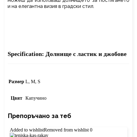
можеш да използваш долнището за постигането
и на елегантна визия в градски стил.
Specification:
Долнище с ластик и джобове
Размер
L, M, S
Цвят
Капучино
Препоръчано за теб
Added to wishlist
Removed from wishlist
0