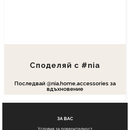
Споделяй с #nia
Последвай @nia.home.accessories​ за
вдъхновение
ЗА ВАС
Условия за поверителност